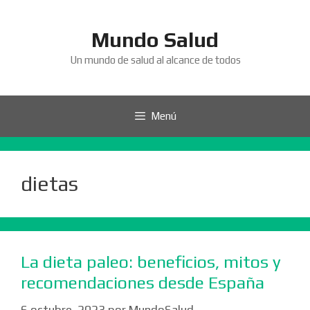
Saltar
al
Mundo Salud
contenido
Un mundo de salud al alcance de todos
Menú
dietas
La dieta paleo: beneficios, mitos y
recomendaciones desde España
6 octubre, 2023
por
MundoSalud