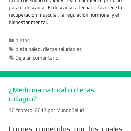
rutina de sueño regular y crea un ambiente propicio
para el descanso. El descanso adecuado favorece la
recuperación muscular, la regulación hormonal y el
bienestar mental.
Categorías
dietas
Etiquetas
dieta paleo
,
dietas saludables
Deja un comentario
¿Medicina natural o dietas
milagro?
10 febrero, 2017
por
MundoSalud
Errores cometidos por los cuales