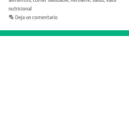
alimentos
,
comer saludable
,
herbalife
,
salud
,
valor
nutricional
Deja un comentario