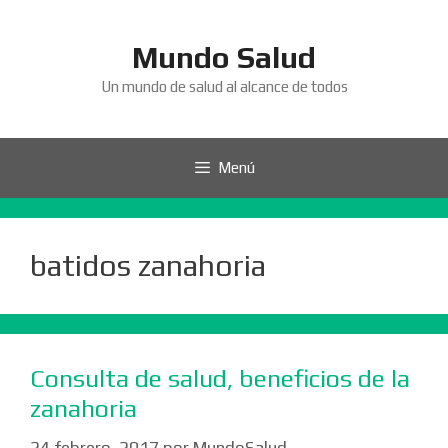
Saltar
al
Mundo Salud
contenido
Un mundo de salud al alcance de todos
Menú
batidos zanahoria
Consulta de salud, beneficios de la
zanahoria
24 febrero, 2017
por
MundoSalud