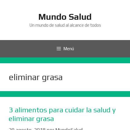
Saltar
al
Mundo Salud
contenido
Un mundo de salud al alcance de todos
Menú
eliminar grasa
3 alimentos para cuidar la salud y
eliminar grasa
29 agosto, 2018
por
MundoSalud