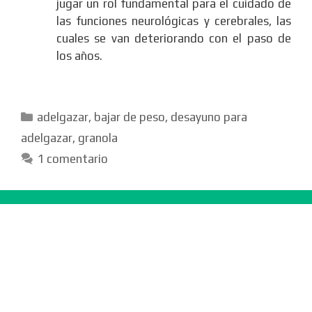
jugar un rol fundamental para el cuidado de
las funciones neurológicas y cerebrales, las
cuales se van deteriorando con el paso de
los años.
Categorías
adelgazar
,
bajar de peso
,
desayuno para
adelgazar
,
granola
1 comentario