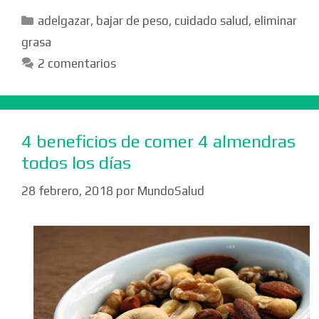
Categorías
adelgazar
,
bajar de peso
,
cuidado salud
,
eliminar
grasa
2 comentarios
4 beneficios de comer 4 almendras
todos los días
28 febrero, 2018
por
MundoSalud