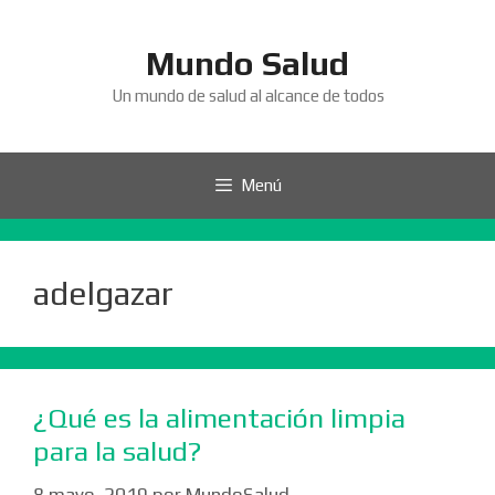
Saltar
al
Mundo Salud
contenido
Un mundo de salud al alcance de todos
Menú
adelgazar
¿Qué es la alimentación limpia
para la salud?
8 mayo, 2019
por
MundoSalud