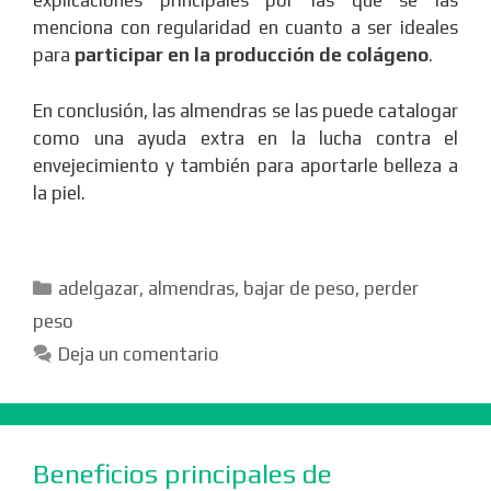
explicaciones principales por las que se las
menciona con regularidad en cuanto a ser ideales
para
participar en la producción de colágeno
.
En conclusión, las almendras se las puede catalogar
como una ayuda extra en la lucha contra el
envejecimiento y también para aportarle belleza a
la piel.
Categorías
adelgazar
,
almendras
,
bajar de peso
,
perder
peso
Deja un comentario
Beneficios principales de