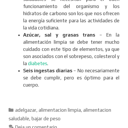
funcionamiento del organismo y los
hidratos de carbono son los que nos ofrecen
la energía suficiente para las actividades de
la vida cotidiana.
Azúcar, sal y grasas trans
– En la
alimentación limpia se debe tener mucho
cuidado con este tipo de elementos, ya que
son asociados con el sobrepeso, colesterol y
la
diabetes
.
Seis ingestas diarias
– No necesariamente
se debe cumplir, pero es óptimo para el
cuerpo.
Categorías
adelgazar
,
alimentacion limpia
,
alimentacion
saludable
,
bajar de peso
Deja un comentario