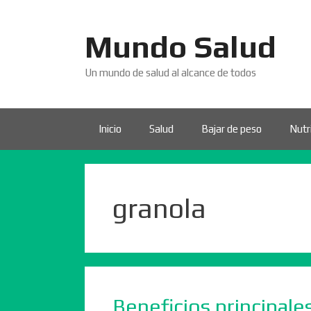
Saltar
al
Mundo Salud
contenido
Un mundo de salud al alcance de todos
Inicio
Salud
Bajar de peso
Nutr
granola
Beneficios principale