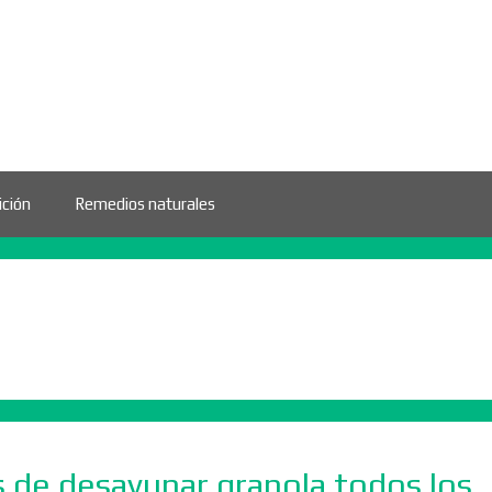
ición
Remedios naturales
s de desayunar granola todos los