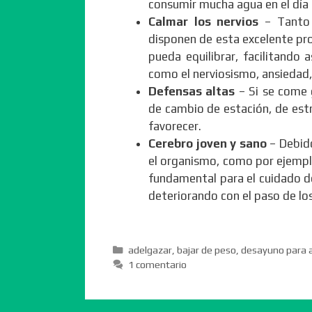
consumir mucha agua en el día p
Calmar los nervios
– Tanto l
disponen de esta excelente pro
pueda equilibrar, facilitando
como el nerviosismo, ansiedad,
Defensas altas
– Si se come 
de cambio de estación, de estr
favorecer.
Cerebro joven y sano
– Debido
el organismo, como por ejemplo
fundamental para el cuidado de 
deteriorando con el paso de lo
Categorías
adelgazar
,
bajar de peso
,
desayuno para 
1 comentario