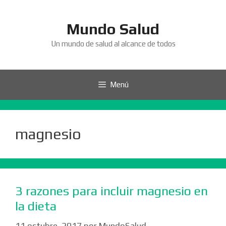
Saltar
al
Mundo Salud
contenido
Un mundo de salud al alcance de todos
Menú
magnesio
3 razones para incluir magnesio en
la dieta
11 octubre, 2017
por
MundoSalud