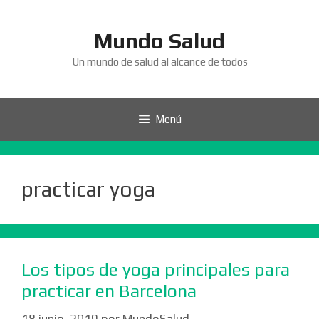
Saltar
al
Mundo Salud
contenido
Un mundo de salud al alcance de todos
Menú
practicar yoga
Los tipos de yoga principales para
practicar en Barcelona
18 junio, 2019
por
MundoSalud