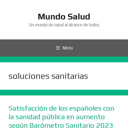
Saltar
al
Mundo Salud
contenido
Un mundo de salud al alcance de todos
Menú
soluciones sanitarias
Satisfacción de los españoles con
la sanidad pública en aumento
según Barómetro Sanitario 2023