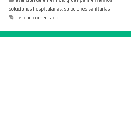
atencion de enfermos
,
gruas para enfermos
,
soluciones hospitalarias
,
soluciones sanitarias
Deja un comentario