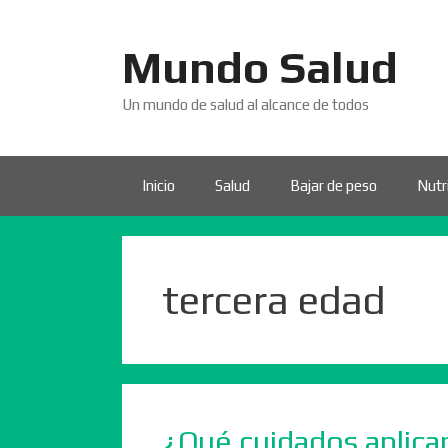
Saltar
al
Mundo Salud
contenido
Un mundo de salud al alcance de todos
Inicio
Salud
Bajar de peso
Nutr
tercera edad
¿Qué cuidados aplicar