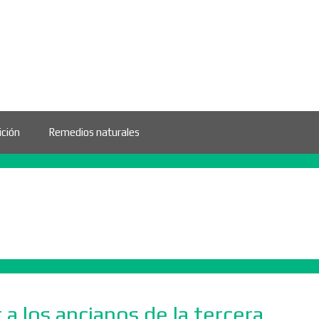
ición
Remedios naturales
 a los ancianos de la tercera