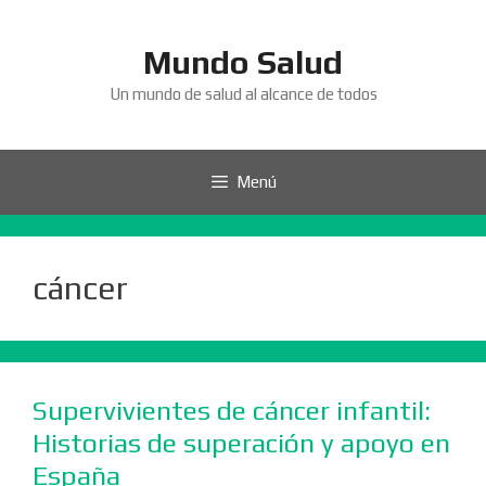
Saltar
al
Mundo Salud
contenido
Un mundo de salud al alcance de todos
Menú
cáncer
Supervivientes de cáncer infantil:
Historias de superación y apoyo en
España