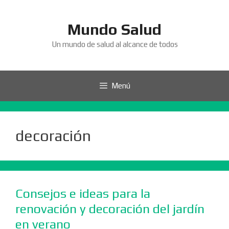
Saltar
al
Mundo Salud
contenido
Un mundo de salud al alcance de todos
Menú
decoración
Consejos e ideas para la
renovación y decoración del jardín
en verano