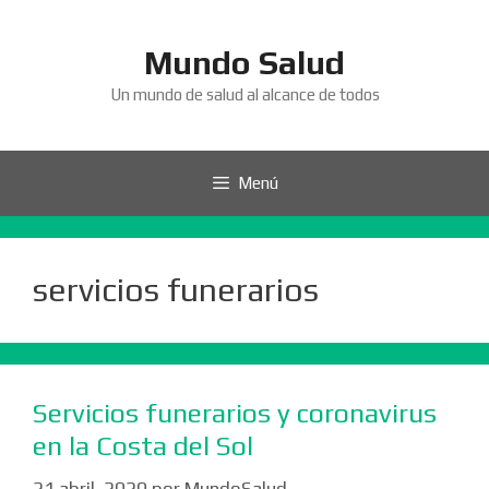
Saltar
al
Mundo Salud
contenido
Un mundo de salud al alcance de todos
Menú
servicios funerarios
Servicios funerarios y coronavirus
en la Costa del Sol
21 abril, 2020
por
MundoSalud