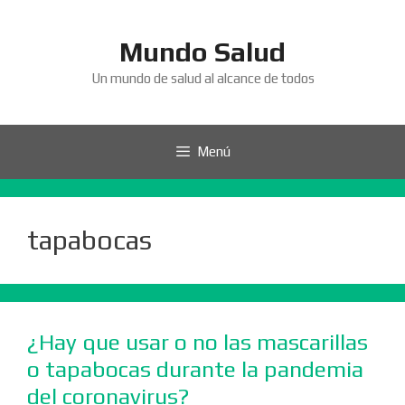
Saltar
al
Mundo Salud
contenido
Un mundo de salud al alcance de todos
Menú
tapabocas
¿Hay que usar o no las mascarillas
o tapabocas durante la pandemia
del coronavirus?