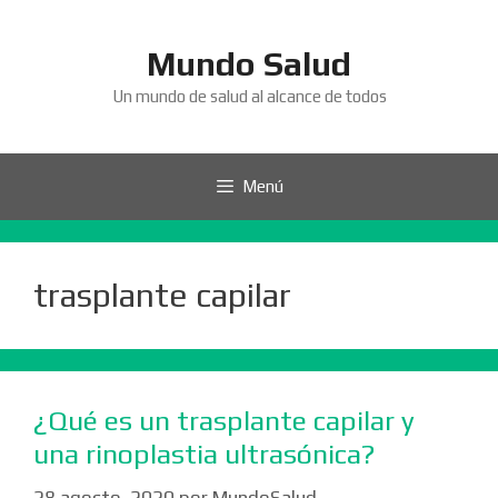
Saltar
al
Mundo Salud
contenido
Un mundo de salud al alcance de todos
Menú
trasplante capilar
¿Qué es un trasplante capilar y
una rinoplastia ultrasónica?
28 agosto, 2020
por
MundoSalud