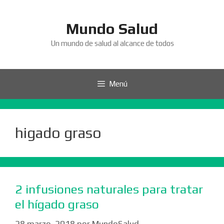
Saltar
al
Mundo Salud
contenido
Un mundo de salud al alcance de todos
Menú
higado graso
2 infusiones naturales para tratar
el hígado graso
28 marzo, 2018
por
MundoSalud