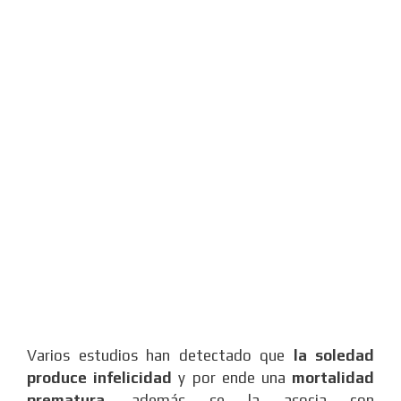
Varios estudios han detectado que
la soledad
produce infelicidad
y por ende una
mortalidad
prematura
, además se la asocia con