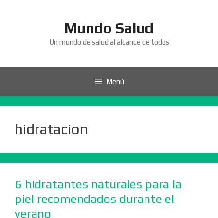
Saltar
al
Mundo Salud
contenido
Un mundo de salud al alcance de todos
Menú
hidratacion
6 hidratantes naturales para la
piel recomendados durante el
verano