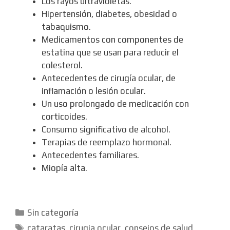
Los rayos ultravioletas.
Hipertensión, diabetes, obesidad o
tabaquismo.
Medicamentos con componentes de
estatina que se usan para reducir el
colesterol.
Antecedentes de cirugía ocular, de
inflamación o lesión ocular.
Un uso prolongado de medicación con
corticoides.
Consumo significativo de alcohol.
Terapias de reemplazo hormonal.
Antecedentes familiares.
Miopía alta.
Categorías
Sin categoría
Etiquetas
cataratas
,
cirugia ocular
,
consejos de salud
,