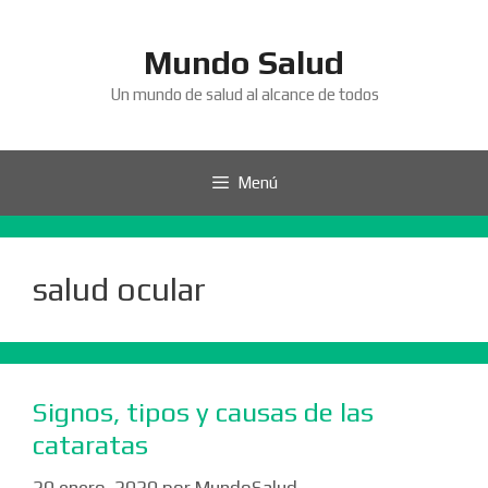
Saltar
al
Mundo Salud
contenido
Un mundo de salud al alcance de todos
Menú
salud ocular
Signos, tipos y causas de las
cataratas
20 enero, 2020
por
MundoSalud