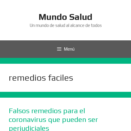
Saltar
al
Mundo Salud
contenido
Un mundo de salud al alcance de todos
Menú
remedios faciles
Falsos remedios para el
coronavirus que pueden ser
perjudiciales