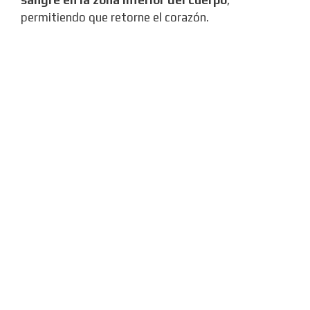
sangre en la zona inferior del cuerpo
,
permitiendo que retorne el corazón.