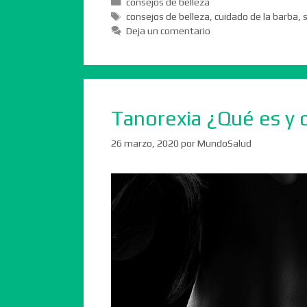
Categorías
consejos de belleza
Etiquetas
consejos de belleza
,
cuidado de la barba
,
s
Deja un comentario
Tanorexia ¿Qué es y 
26 marzo, 2020
por
MundoSalud