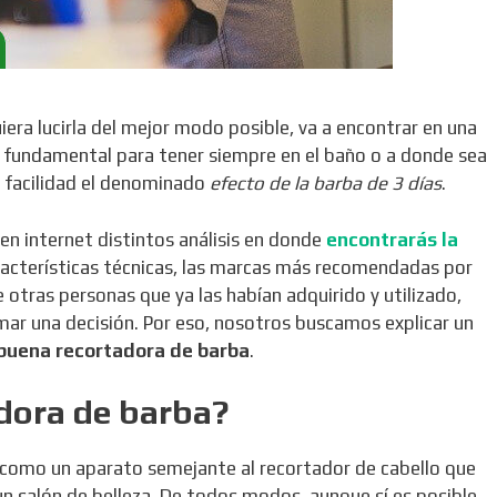
era lucirla del mejor modo posible, va a encontrar en una
 fundamental para tener siempre en el baño o a donde sea
on facilidad el denominado
efecto de la barba de 3 días
.
 en internet distintos análisis en donde
encontrarás la
aracterísticas técnicas, las marcas más recomendadas por
 otras personas que ya las habían adquirido y utilizado,
ar una decisión. Por eso, nosotros buscamos explicar un
 buena recortadora de barba
.
dora de barba?
r como un aparato semejante al recortador de cabello que
un salón de belleza. De todos modos, aunque sí es posible