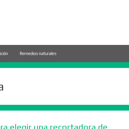
ición
Remedios naturales
a
a elegir una recortadora de