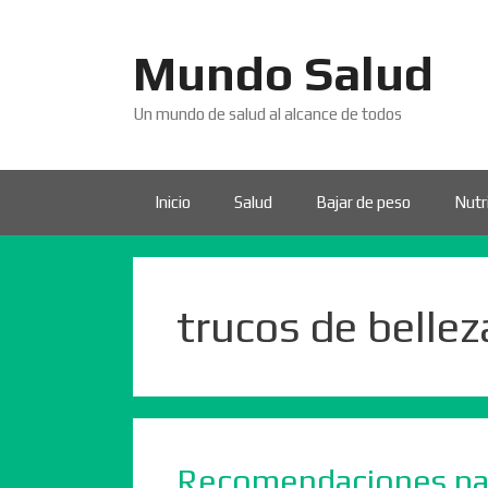
Saltar
al
Mundo Salud
contenido
Un mundo de salud al alcance de todos
Inicio
Salud
Bajar de peso
Nutr
trucos de bellez
Recomendaciones par